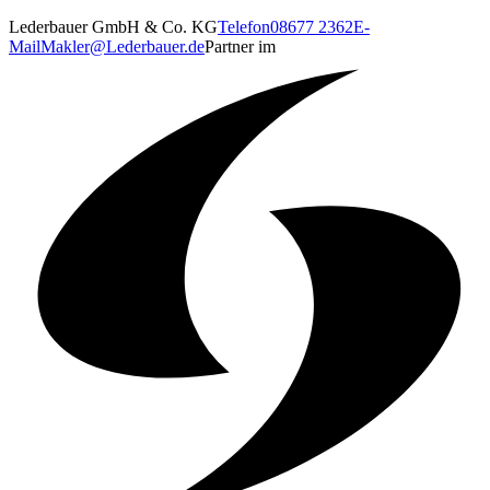
Lederbauer GmbH & Co. KG
Telefon
08677 2362
E-
Mail
Makler@Lederbauer.de
Partner im