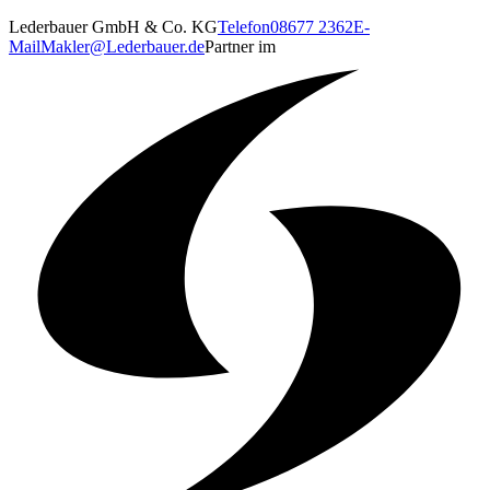
Lederbauer GmbH & Co. KG
Telefon
08677 2362
E-
Mail
Makler@Lederbauer.de
Partner im