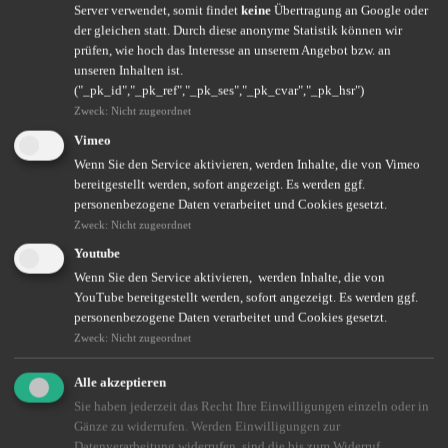
Vermögensschaden
Server verwendet, somit findet
keine
Übertragung an Google oder
Produkt- und Umweltschaden
der gleichen statt. Durch diese anonyme Statistik können wir
Betriebsgebäude
prüfen, wie hoch das Interesse an unserem Angebot bzw. an
Betriebsschließung
unseren Inhalten ist.
Geschäftsinhaltsversicherung
("_pk_id","_pk_ref","_pk_ses","_pk_cvar","_pk_hsr")
Spezialversicherungen (Elektronikschaden, Montageschaden,
Zweck
:
Nicht zugeordnet
Maschinenschaden, Glasschaden, Photovoltaikschaden,
Transportschaden, Werkverkehrsschaden, Schäden bei
Vimeo
Veranstaltungen)
Wenn Sie den Service aktivieren, werden Inhalte, die von Vimeo
Bürgschaftsabsicherung
bereitgestellt werden, sofort angezeigt. Es werden ggf.
personenbezogene Daten verarbeitet und Cookies gesetzt.
Vorsorge
Zweck
:
Nicht zugeordnet
Geschäftsführerversorgung
Youtube
Private Altersvorsorge
Wenn Sie den Service aktivieren, werden Inhalte, die von
Unfallversicherung
YouTube bereitgestellt werden, sofort angezeigt. Es werden ggf.
Manager-Versicherungen
personenbezogene Daten verarbeitet und Cookies gesetzt.
Mitarbeiterbindung
Zweck
:
Nicht zugeordnet
Betriebliche Altersvorsorge
Alle akzeptieren
Betriebliche Krankenversicherung
Sie haben jederzeit das Recht Ihre Einwilligungen einzeln oder in
Gänze zu widerrufen. Werden Einwilligungen zur
Datenverarbeitung widerrufen, sind die bis zum Widerruf