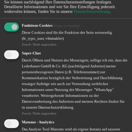
Karriere
+
Sie können nachfolgend Ihre Datenschutzeinstellungen festlegen.
Online-Rechner
Detaillierte Informationen und wie Sie Ihre Einwilligung jederzeit
widerrufen können, finden Sie in unserer
Datenschutzerklärung
.
Funktions Cookies
(immer notwendig)
Versicherungen im Gewerbebereich
Diese Cookies sind für die Funktion der Seite notwendig.
(fe_typo_user, vfmmakler)
Deckungskonzepte und Speziallösungen.
Zweck
:
Nicht zugeordnet
Gewerbeversicherungen im Überblick
Super-Chat
Durch Öffnen und Nutzen des Messengers, willige ich ein, dass die
Sie erhalten bei uns für Ihr Gewerbe eine vollumfängliche Beratung
Lederbauer GmbH & Co. KG (nachfolgend Anbieter) meine
und Absicherung. Folgende Versicherungen / Sparten sind in
personenbezogenen Daten (z.B. Telefonnummer) zur
unserem Leistungs-Portfolio enthalten:
Kommunikation bezüglich der Vorbereitung und Durchführung
etwaiger Aufträge wie auch zur Versendung werblicher
Informationen unter Nutzung der Messenger "WhatsApp"
Sach- und Vermögenssicherung
verarbeitet. Weitergehende Informationen zu der
Datenverarbeitung des Anbieters und meinen Rechten finden Sie
Betriebshaftpflicht
in unserer Datenschutzerklärung.
Cyberversicherung
Zweck
:
Nicht zugeordnet
Fuhrpark
Matomo - Analytics
Rechtsschutz
Vertrauensschaden
Das Analyse Tool Matomo wird als eigene Instanz auf unseren