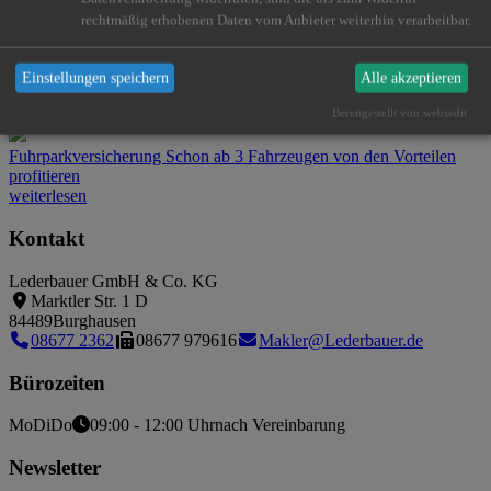
Betriebshaftpflicht
Der Mindestschutz für Unternehmer
rechtmäßig erhobenen Daten vom Anbieter weiterhin verarbeitbar.
weiterlesen
Cyberversicherung
Das Unternehmen vor den Folgen von
Einstellungen speichern
Alle akzeptieren
Cyberattacken schützen
weiterlesen
Bereitgestellt von websedit
Fuhrparkversicherung
Schon ab 3 Fahrzeugen von den Vorteilen
profitieren
weiterlesen
Kontakt
Lederbauer GmbH & Co. KG
Marktler Str. 1 D
84489
Burghausen
08677 2362
08677 979616
Makler@Lederbauer.de
Bürozeiten
Mo
Di
Do
09:00 - 12:00 Uhr
nach Vereinbarung
Newsletter