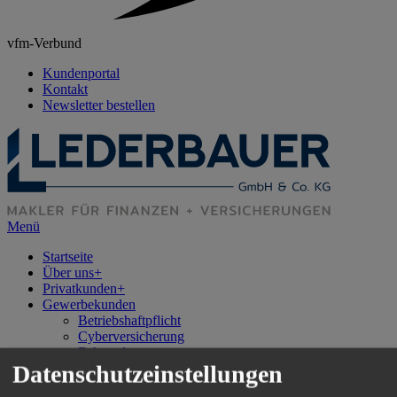
vfm-Verbund
Kundenportal
Kontakt
Newsletter bestellen
Menü
Startseite
Über uns
+
Privatkunden
+
Gewerbekunden
Betriebshaftpflicht
Cyberversicherung
Fuhrpark
Datenschutzeinstellungen
+
News
+