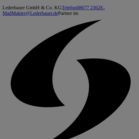
Lederbauer GmbH & Co. KG
Telefon
08677 2362
E-
Mail
Makler@Lederbauer.de
Partner im