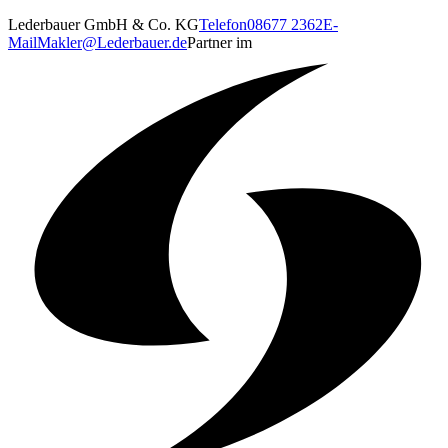
Lederbauer GmbH & Co. KG
Telefon
08677 2362
E-
Mail
Makler@Lederbauer.de
Partner im