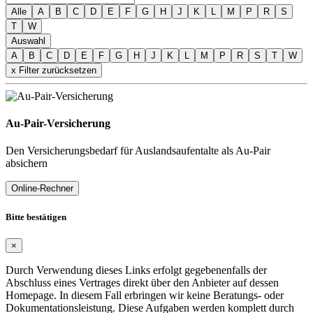
Alle
A
B
C
D
E
F
G
H
J
K
L
M
P
R
S
T
W
Auswahl
A
B
C
D
E
F
G
H
J
K
L
M
P
R
S
T
W
x Filter zurücksetzen
Au-Pair-Versicherung
Den Versicherungsbedarf für Auslandsaufentalte als Au-Pair
absichern
Online-Rechner
Bitte bestätigen
×
Durch Verwendung dieses Links erfolgt gegebenenfalls der
Abschluss eines Vertrages direkt über den Anbieter auf dessen
Homepage. In diesem Fall erbringen wir keine Beratungs- oder
Dokumentationsleistung. Diese Aufgaben werden komplett durch