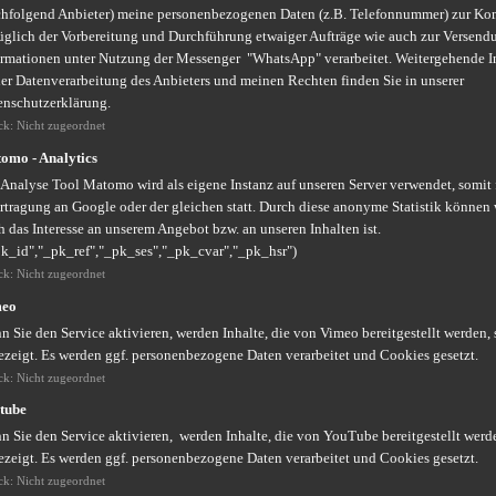
chfolgend Anbieter) meine personenbezogenen Daten (z.B. Telefonnummer) zur K
üglich der Vorbereitung und Durchführung etwaiger Aufträge wie auch zur Versend
ormationen unter Nutzung der Messenger "WhatsApp" verarbeitet. Weitergehende 
der Datenverarbeitung des Anbieters und meinen Rechten finden Sie in unserer
enschutzerklärung.
ck
:
Nicht zugeordnet
omo - Analytics
 Analyse Tool Matomo wird als eigene Instanz auf unseren Server verwendet, somit
rtragung an Google oder der gleichen statt. Durch diese anonyme Statistik können 
 das Interesse an unserem Angebot bzw. an unseren Inhalten ist.
pk_id","_pk_ref","_pk_ses","_pk_cvar","_pk_hsr")
ck
:
Nicht zugeordnet
meo
 Sie den Service aktivieren, werden Inhalte, die von Vimeo bereitgestellt werden, 
ezeigt. Es werden ggf. personenbezogene Daten verarbeitet und Cookies gesetzt.
ck
:
Nicht zugeordnet
tube
 Sie den Service aktivieren, werden Inhalte, die von YouTube bereitgestellt werde
ezeigt. Es werden ggf. personenbezogene Daten verarbeitet und Cookies gesetzt.
n
ck
:
Nicht zugeordnet