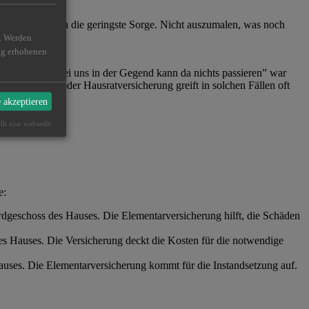
nd das ist noch die geringste Sorge. Nicht auszumalen, was noch
n. Werden
ßig erhobenen
t persönlich. “Bei uns in der Gegend kann da nichts passieren” war
ohngebäude- oder Hausratversicherung greift in solchen Fällen oft
e akzeptieren
ellt von websedit
te:
rdgeschoss des Hauses. Die Elementarversicherung hilft, die Schäden
es Hauses. Die Versicherung deckt die Kosten für die notwendige
uses. Die Elementarversicherung kommt für die Instandsetzung auf.