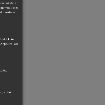
ommunikation
ung werblicher
Informationen
 findet
keine
wir prüfen, wie
sofort
n, sofort