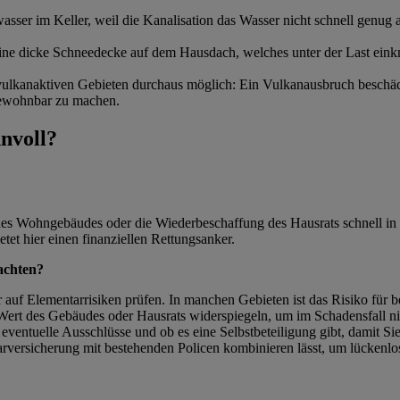
sser im Keller, weil die Kanalisation das Wasser nicht schnell genug 
eine dicke Schneedecke auf dem Hausdach, welches unter der Last einkn
vulkanaktiven Gebieten durchaus möglich: Ein Vulkanausbruch beschäd
 bewohnbar zu machen.
nvoll?
r des Wohngebäudes oder die Wiederbeschaffung des Hausrats schnell i
tet hier einen finanziellen Rettungsanker.
 achten?
auf Elementarrisiken prüfen. In manchen Gebieten ist das Risiko für b
t des Gebäudes oder Hausrats widerspiegeln, um im Schadensfall nich
 eventuelle Ausschlüsse und ob es eine Selbstbeteiligung gibt, damit S
arversicherung mit bestehenden Policen kombinieren lässt, um lückenl