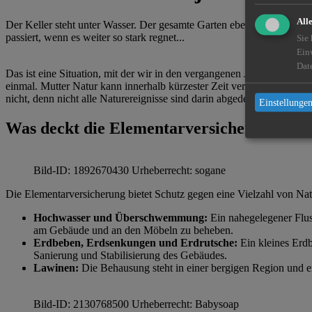
All
Der Keller steht unter Wasser. Der gesamte Garten ebenso. Das Gewä
passiert, wenn es weiter so stark regnet...
Sie
Ein
Dat
Das ist eine Situation, mit der wir in den vergangenen Jahren immer h
einmal. Mutter Natur kann innerhalb kürzester Zeit verheerende Schä
nicht, denn nicht alle Naturereignisse sind darin abgedeckt. Hier kom
Einstellungen
Was deckt die Elementarversicherung ab?
Bild-ID: 1892670430 Urheberrecht: sogane
Die Elementarversicherung bietet Schutz gegen eine Vielzahl von Natur
Hochwasser und Überschwemmung:
Ein nahegelegener Flus
am Gebäude und an den Möbeln zu beheben.
Erdbeben, Erdsenkungen und Erdrutsche:
Ein kleines Erdb
Sanierung und Stabilisierung des Gebäudes.
Lawinen:
Die Behausung steht in einer bergigen Region und e
Bild-ID: 2130768500 Urheberrecht: Babysoap