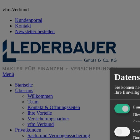
vfm-Verbund
Kundenportal
Kontakt
Newsletter bestellen
Menü
Datens
Startseite
Sie können nac
Über uns
Ihre Einwillig
Willkommen
Team
Kontakt & Öffnungszeiten
Fun
Ihre Vorteile
Die
Versicherungspartner
Zwe
vfm-Verbund
Privatkunden
Sup
Sach- und Vermögenssicherung
Dur