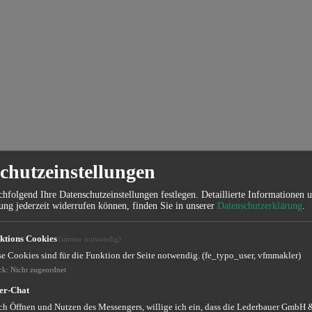
chutzeinstellungen
hfolgend Ihre Datenschutzeinstellungen festlegen.
Detaillierte Informationen 
ung jederzeit widerrufen können, finden Sie in unserer
Datenschutzerklärung
.
ktions Cookies
(immer notwendig)
se Cookies sind für die Funktion der Seite notwendig. (fe_typo_user, vfmmakler)
ck
:
Nicht zugeordnet
er-Chat
ch Öffnen und Nutzen des Messengers, willige ich ein, dass die Lederbauer GmbH