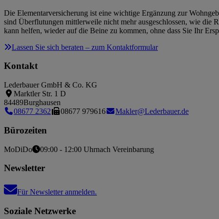
Die Elementarversicherung ist eine wichtige Ergänzung zur Wohngebäu
sind Überflutungen mittlerweile nicht mehr ausgeschlossen, wie die R
kann helfen, wieder auf die Beine zu kommen, ohne dass Sie Ihr Ers
Lassen Sie sich beraten – zum Kontaktformular
Kontakt
Lederbauer GmbH & Co. KG
Marktler Str. 1 D
84489
Burghausen
08677 2362
08677 979616
Makler@Lederbauer.de
Bürozeiten
Mo
Di
Do
09:00 - 12:00 Uhr
nach Vereinbarung
Newsletter
Für Newsletter anmelden.
Soziale Netzwerke