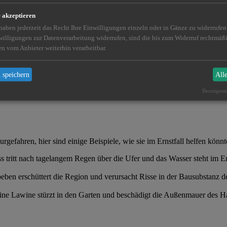
e akzeptieren
chshaus, in dem die Tomaten vor Kurzem noch sprießten, ist hinüber. U
 haben jederzeit das Recht Ihre Einwilligungen einzeln oder in Gänze zu widerrufe
willigungen zur Datenverarbeitung widerrufen, sind die bis zum Widerruf rechtmä
en vom Anbieter weiterhin verarbeitbar.
äufiger konfrontiert wurden, sei es in den Nachrichten oder auch direk
den anrichten.
Immer und überall
. Die Basisabsicherung durch eine W
mt die
Elementarversicherung
ins Spiel.
 speichern
All
Bereitgest
gefahren, hier sind einige Beispiele, wie sie im Ernstfall helfen könn
s tritt nach tagelangem Regen über die Ufer und das Wasser steht im E
eben erschüttert die Region und verursacht Risse in der Bausubstanz d
ine Lawine stürzt in den Garten und beschädigt die Außenmauer des Ha