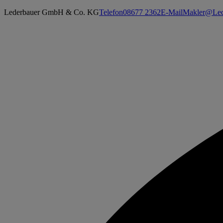
Lederbauer GmbH & Co. KG
Telefon
08677 2362
E-Mail
Makler@Led