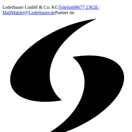
Lederbauer GmbH & Co. KG
Telefon
08677 2362
E-
Mail
Makler@Lederbauer.de
Partner im