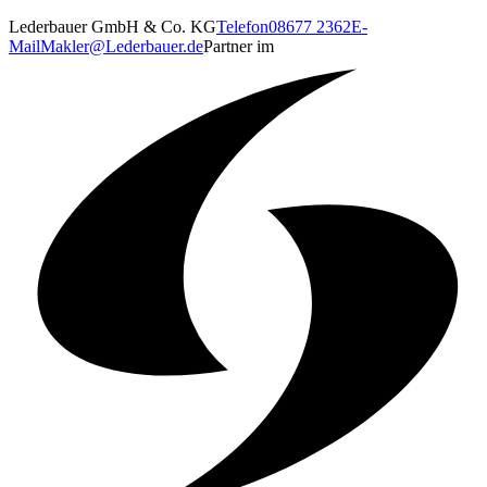
Lederbauer GmbH & Co. KG
Telefon
08677 2362
E-
Mail
Makler@Lederbauer.de
Partner im